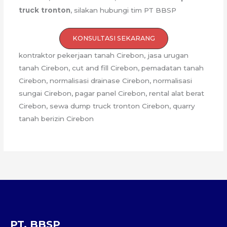
truck tronton
, silakan hubungi tim PT BBSP
KONSULTASI SEKARANG
kontraktor pekerjaan tanah Cirebon, jasa urugan
tanah Cirebon, cut and fill Cirebon, pemadatan tanah
Cirebon, normalisasi drainase Cirebon, normalisasi
sungai Cirebon, pagar panel Cirebon, rental alat berat
Cirebon, sewa dump truck tronton Cirebon, quarry
tanah berizin Cirebon
PT. BBSP