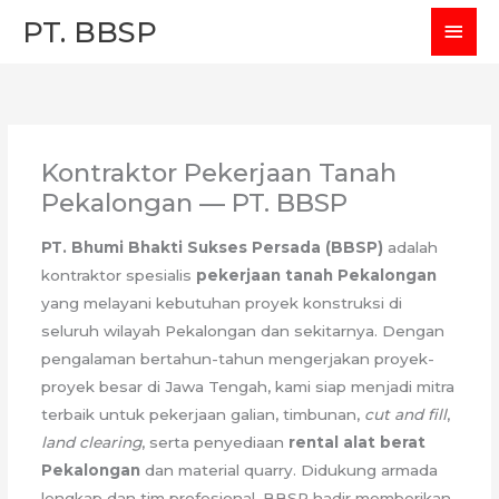
Skip
MAI
PT. BBSP
to
MEN
content
Kontraktor Pekerjaan Tanah
Pekalongan — PT. BBSP
PT. Bhumi Bhakti Sukses Persada (BBSP)
adalah
kontraktor spesialis
pekerjaan tanah Pekalongan
yang melayani kebutuhan proyek konstruksi di
seluruh wilayah Pekalongan dan sekitarnya. Dengan
pengalaman bertahun-tahun mengerjakan proyek-
proyek besar di Jawa Tengah, kami siap menjadi mitra
terbaik untuk pekerjaan galian, timbunan,
cut and fill
,
land clearing
, serta penyediaan
rental alat berat
Pekalongan
dan material quarry. Didukung armada
lengkap dan tim profesional, BBSP hadir memberikan