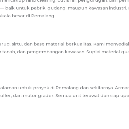
encakup land clearing, cut & fill, pengurugan, dan pe
ai — baik untuk pabrik, gudang, maupun kawasan indust
skala besar di Pemalang.
rug, sirtu, dan base material berkualitas. Kami menyed
anah, dan pengembangan kawasan. Suplai material quarry
alaman untuk proyek di Pemalang dan sekitarnya. Armada
 roller, dan motor grader. Semua unit terawat dan siap op