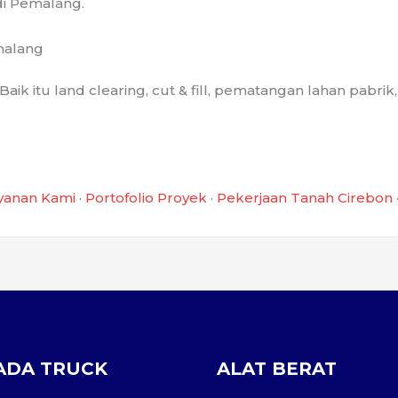
di Pemalang.
malang
ik itu land clearing, cut & fill, pematangan lahan pabrik
yanan Kami
·
Portofolio Proyek
·
Pekerjaan Tanah Cirebon
ADA TRUCK
ALAT BERAT