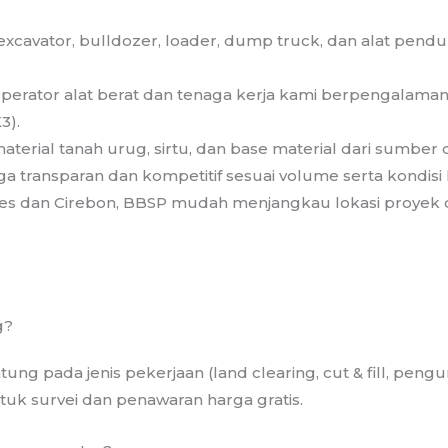
excavator, bulldozer, loader, dump truck, dan alat pendu
erator alat berat dan tenaga kerja kami berpengalama
3).
aterial tanah urug, sirtu, dan base material dari sumber 
 transparan dan kompetitif sesuai volume serta kondisi
bes dan Cirebon, BBSP mudah menjangkau lokasi proyek
g?
ng pada jenis pekerjaan (land clearing, cut & fill, pengu
uk survei dan penawaran harga gratis.