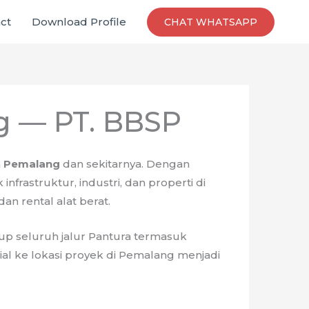
ct
Download Profile
CHAT WHATSAPP
g — PT. BBSP
h
Pemalang
dan sekitarnya. Dengan
rastruktur, industri, dan properti di
n rental alat berat.
up seluruh jalur Pantura termasuk
al ke lokasi proyek di Pemalang menjadi