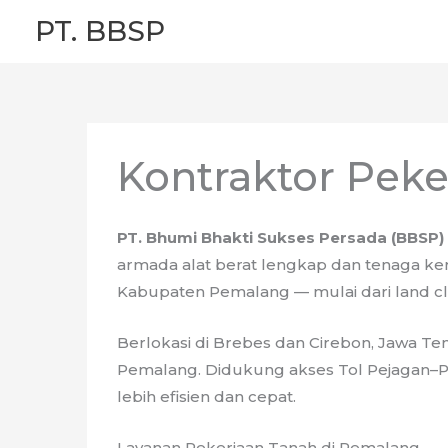
Skip
PT. BBSP
to
content
Kontraktor Pek
PT. Bhumi Bhakti Sukses Persada (BBSP)
armada alat berat lengkap dan tenaga ker
Kabupaten Pemalang — mulai dari land clea
Berlokasi di Brebes dan Cirebon, Jawa T
Pemalang. Didukung akses Tol Pejagan–Pem
lebih efisien dan cepat.
Layanan Pekerjaan Tanah di Pemalang