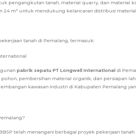
 pengangkutan tanah, material quarry, dan material kon
n 24 m³ untuk mendukung kelancaran distribusi material
ekerjaan tanah di Pemalang, termasuk:
ternational
ngunan
pabrik sepatu PT Longwell International
di Pema
pohon, pembersihan material organik, dan persiapan lahan
bangan kawasan industri di Kabupaten Pemalang yan
 Pemalang?
BSP telah menangani berbagai proyek pekerjaan tanah d