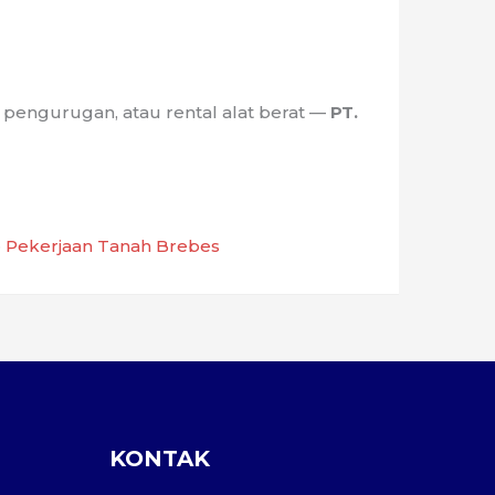
, pengurugan, atau rental alat berat —
PT.
·
Pekerjaan Tanah Brebes
KONTAK