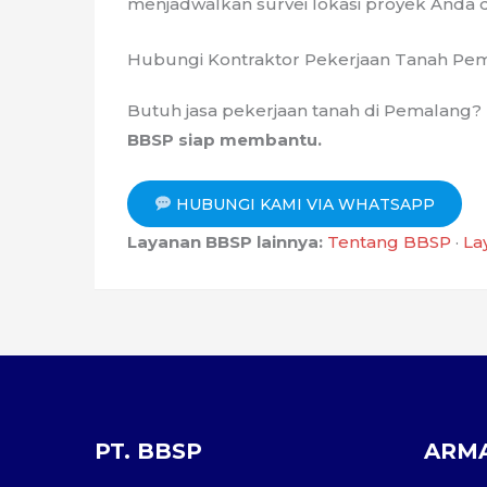
menjadwalkan survei lokasi proyek Anda 
Hubungi Kontraktor Pekerjaan Tanah Pe
Butuh jasa pekerjaan tanah di Pemalang? Ba
BBSP siap membantu.
HUBUNGI KAMI VIA WHATSAPP
Layanan BBSP lainnya:
Tentang BBSP
·
La
PT. BBSP
ARM