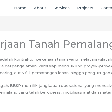
Home
About
Services
Projects
Conta
erjaan Tanah Pemalan
adalah kontraktor pekerjaan tanah yang melayani wilaya
ja berpengalaman, kami siap mendukung proyek-proyek inf
ring, cut & fill, pematangan lahan, hingga pengurugan da
engah, BBSP memiliki jangkauan operasional yang mencak
alang yang telah beroperasi, mobilisasi alat dan materi