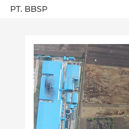
Skip
PT. BBSP
to
content