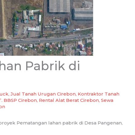
an Pabrik di
uck
,
Jual Tanah Urugan Cirebon
,
Kontraktor Tanah
T. BBSP Cirebon
,
Rental Alat Berat Cirebon
,
Sewa
on
proyek Pematangan lahan pabrik di Desa Pangenan,