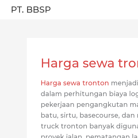
Skip
PT. BBSP
to
content
Harga sewa tro
Harga sewa tronton
menjadi
dalam perhitungan biaya log
pekerjaan pengangkutan mate
batu, sirtu, basecourse, dan
truck tronton banyak digun
proyek jalan, pematangan lah