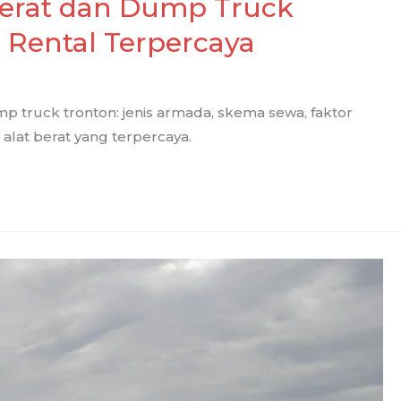
erat dan Dump Truck
h Rental Terpercaya
 truck tronton: jenis armada, skema sewa, faktor
 alat berat yang terpercaya.