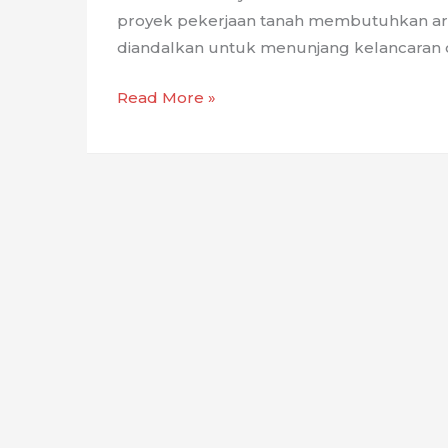
proyek pekerjaan tanah membutuhkan arm
diandalkan untuk menunjang kelancaran op
Rental
Read More »
Armada
Tronton
PT.
BBSP