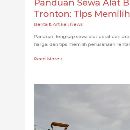
Panduan Sewa Alat B
Tronton: Tips Memili
Berita & Artikel
,
News
Panduan lengkap sewa alat berat dan dump
harga, dan tips memilih perusahaan rental
Panduan
Read More »
Sewa
Alat
Berat
dan
Dump
Truck
Tronton:
Tips
Memilih