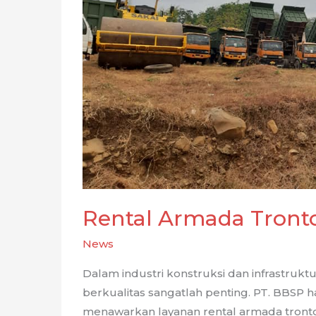
Rental
Terpercaya
Rental Armada Tront
News
Dalam industri konstruksi dan infrastruk
berkualitas sangatlah penting. PT. BBSP h
menawarkan layanan rental armada tront