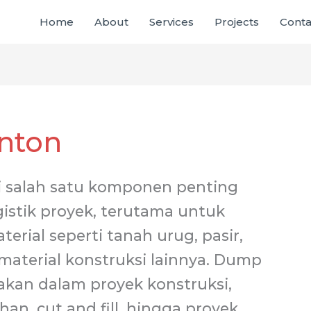
Home
About
Services
Projects
Conta
nton
 salah satu komponen penting
istik proyek, terutama untuk
rial seperti tanah urug, pasir,
 material konstruksi lainnya. Dump
akan dalam proyek konstruksi,
an, cut and fill, hingga proyek