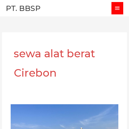
Skip
MAI
PT. BBSP
to
MEN
content
sewa alat berat
Cirebon