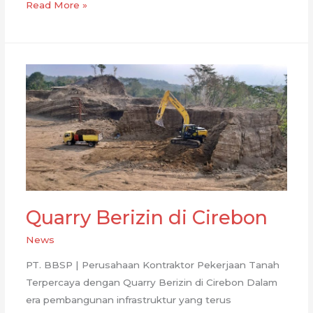
Panduan
Read More »
Sewa
Alat
Berat
dan
Dump
Truck
Tronton:
Tips
Memilih
Rental
Terpercaya
Quarry Berizin di Cirebon
News
PT. BBSP | Perusahaan Kontraktor Pekerjaan Tanah
Terpercaya dengan Quarry Berizin di Cirebon Dalam
era pembangunan infrastruktur yang terus