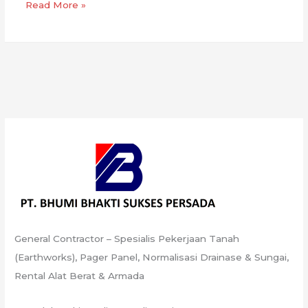
Pematangan
Read More »
Lahan
Pabrik
di
Brebes
General Contractor – Spesialis Pekerjaan Tanah
(Earthworks), Pager Panel, Normalisasi Drainase & Sungai,
Rental Alat Berat & Armada