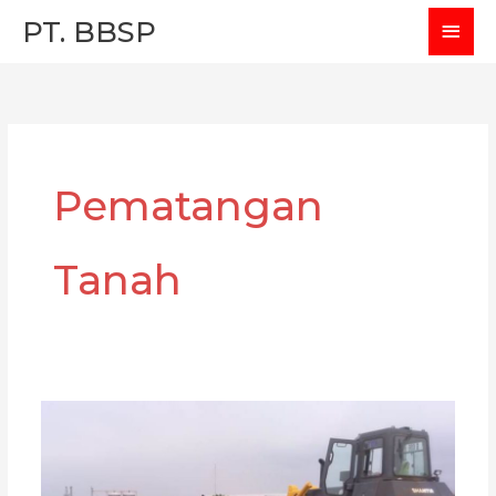
Skip
MAI
PT. BBSP
to
MEN
content
Pematangan
Tanah