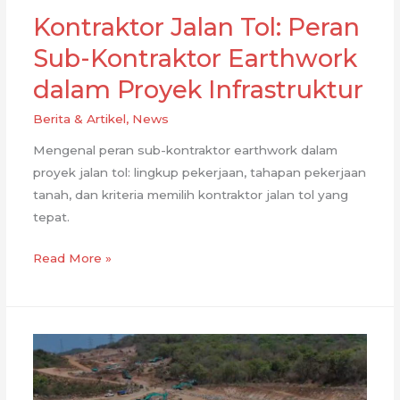
Kontraktor Jalan Tol: Peran
Sub-Kontraktor Earthwork
dalam Proyek Infrastruktur
Berita & Artikel
,
News
Mengenal peran sub-kontraktor earthwork dalam
proyek jalan tol: lingkup pekerjaan, tahapan pekerjaan
tanah, dan kriteria memilih kontraktor jalan tol yang
tepat.
Kontraktor
Read More »
Jalan
Tol:
Peran
Sub-
Kontraktor
Earthwork