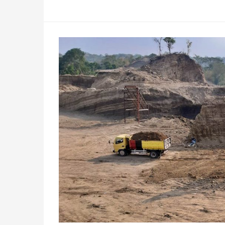
Berizin
di
Brebes