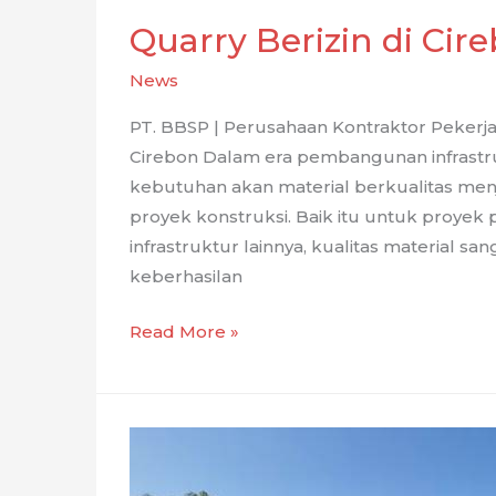
Quarry Berizin di Cir
News
PT. BBSP | Perusahaan Kontraktor Pekerj
Cirebon Dalam era pembangunan infrastru
kebutuhan akan material berkualitas me
proyek konstruksi. Baik itu untuk proyek
infrastruktur lainnya, kualitas material 
keberhasilan
Quarry
Read More »
Berizin
di
Cirebon