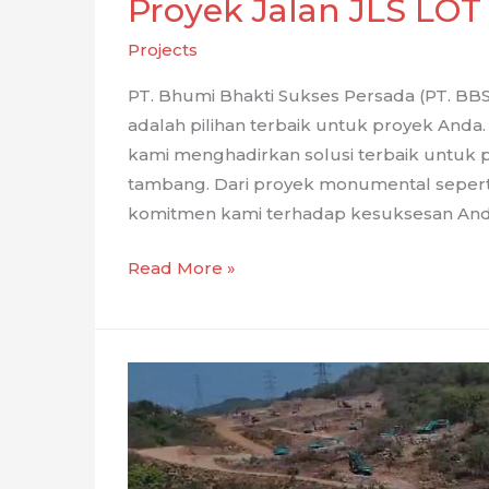
Proyek Jalan JLS LOT 
Projects
PT. Bhumi Bhakti Sukses Persada (PT. BBS
adalah pilihan terbaik untuk proyek Anda
kami menghadirkan solusi terbaik untuk p
tambang. Dari proyek monumental sepert
komitmen kami terhadap kesuksesan And
Proyek
Read More »
Jalan
JLS
LOT
17