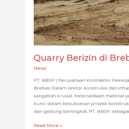
Quarry Berizin di Bre
News
PT. BBSP | Perusahaan Kontraktor Pekerj
Brebes Dalam sektor konstruksi dan infras
sangatlah krusial. Ketersediaan material y
kunci dalam kesuksesan proyek konstruksi
dan gedung bertingkat. PT. BBSP, sebagai 
Quarry
Read More »