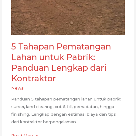
5 Tahapan Pematangan
Lahan untuk Pabrik:
Panduan Lengkap dari
Kontraktor
News
Panduan 5 tahapan pematangan lahan untuk pabrik:
survei, land clearing, cut & fill, pemadatan, hingga
finishing. Lengkap dengan estimasi biaya dan tips
dari kontraktor berpengalaman.
5
Read More »