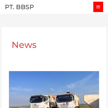
Skip
MAI
PT. BBSP
to
MEN
content
News