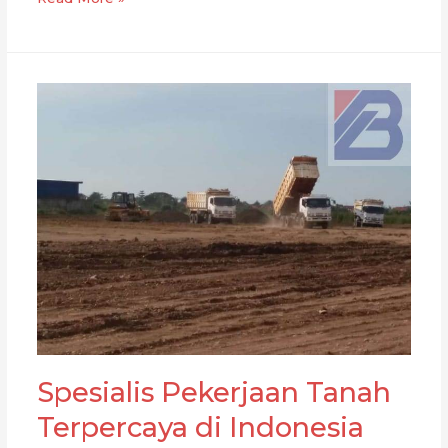
Tahapan
Pematangan
Lahan
untuk
Pabrik:
Panduan
Lengkap
dari
Kontraktor
Spesialis Pekerjaan Tanah
Terpercaya di Indonesia