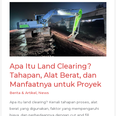
Sub-
Kontraktor
Earthwork
dalam
Proyek
Infrastruktur
Apa Itu Land Clearing?
Tahapan, Alat Berat, dan
Manfaatnya untuk Proyek
Berita & Artikel
,
News
Apa itu land clearing? Kenali tahapan proses, alat
berat yang digunakan, faktor yang mempengaruhi
biaya, dan perbedaannya dengan cut and fill.