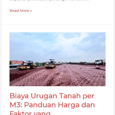
Apa
Read More »
Itu
Land
Clearing?
Tahapan,
Alat
Berat,
dan
Manfaatnya
untuk
Proyek
Biaya Urugan Tanah per
M3: Panduan Harga dan
Faktor yang