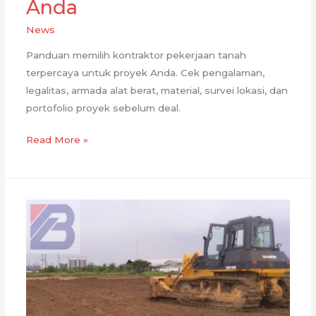
Anda
News
Panduan memilih kontraktor pekerjaan tanah
terpercaya untuk proyek Anda. Cek pengalaman,
legalitas, armada alat berat, material, survei lokasi, dan
portofolio proyek sebelum deal.
Cara
Read More »
Memilih
Kontraktor
Pekerjaan
Tanah
Terpercaya
untuk
Proyek
Anda