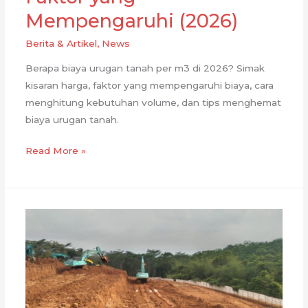
Mempengaruhi (2026)
Berita & Artikel
,
News
Berapa biaya urugan tanah per m3 di 2026? Simak
kisaran harga, faktor yang mempengaruhi biaya, cara
menghitung kebutuhan volume, dan tips menghemat
biaya urugan tanah.
Biaya
Read More »
Urugan
Tanah
per
M3:
Panduan
Harga
dan
Faktor
yang