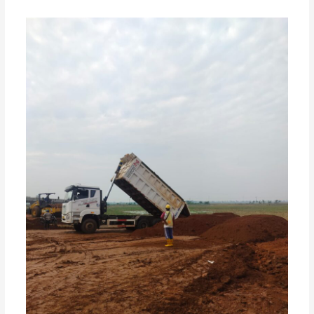
Berat
dan
Dump
Truck
Tronton:
Tips
Memilih
Rental
Terpercaya