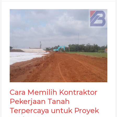
Batang
(PBTR):
Peran
PT.
BBSP
dalam
Pekerjaan
Tanah
Cara Memilih Kontraktor
Pekerjaan Tanah
Terpercaya untuk Proyek