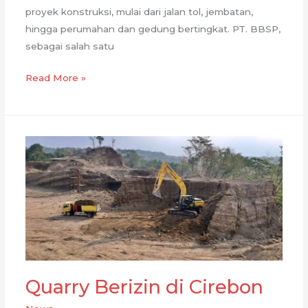
proyek konstruksi, mulai dari jalan tol, jembatan,
hingga perumahan dan gedung bertingkat. PT. BBSP,
sebagai salah satu
Quarry
Read More »
Berizin
di
Brebes
Quarry Berizin di Cirebon