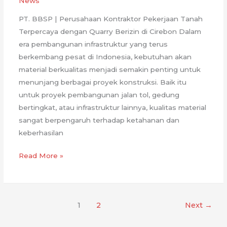
News
PT. BBSP | Perusahaan Kontraktor Pekerjaan Tanah
Terpercaya dengan Quarry Berizin di Cirebon Dalam
era pembangunan infrastruktur yang terus
berkembang pesat di Indonesia, kebutuhan akan
material berkualitas menjadi semakin penting untuk
menunjang berbagai proyek konstruksi. Baik itu
untuk proyek pembangunan jalan tol, gedung
bertingkat, atau infrastruktur lainnya, kualitas material
sangat berpengaruh terhadap ketahanan dan
keberhasilan
Quarry
Read More »
Berizin
di
Cirebon
1
2
Next
→