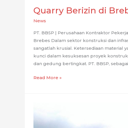
Quarry Berizin di Bre
News
PT. BBSP | Perusahaan Kontraktor Pekerj
Brebes Dalam sektor konstruksi dan infras
sangatlah krusial. Ketersediaan material y
kunci dalam kesuksesan proyek konstruksi
dan gedung bertingkat. PT. BBSP, sebagai 
Quarry
Read More »
Berizin
di
Brebes