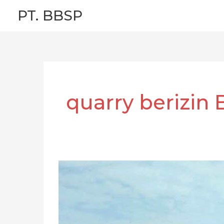
Skip
PT. BBSP
to
content
quarry berizin 