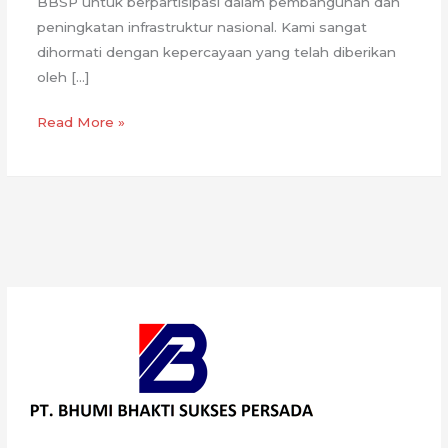
BBSP untuk berpartisipasi dalam pembangunan dan
peningkatan infrastruktur nasional. Kami sangat
dihormati dengan kepercayaan yang telah diberikan
oleh […]
Proyek
Read More »
Tol
probowangi