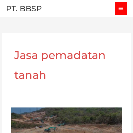
Skip
MAI
PT. BBSP
to
MEN
content
Jasa pemadatan
tanah