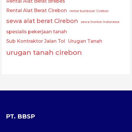
Rental Alat Berat Brebes
Rental Alat Berat Cirebon
rental bulldozer Cirebon
sewa alat berat Cirebon
sewa tronton Indonesia
spesialis pekerjaan tanah
Sub Kontraktor Jalan Tol
Urugan Tanah
urugan tanah cirebon
PT. BBSP