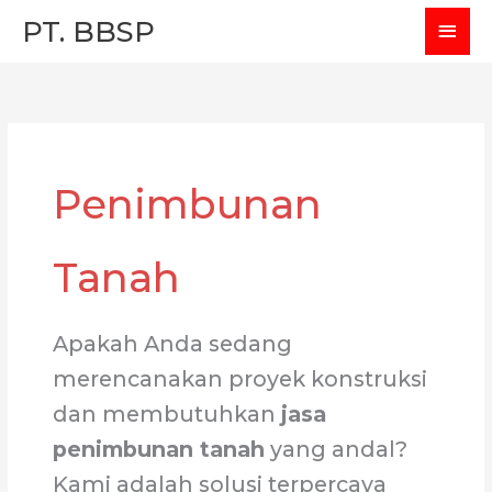
Skip
MAI
PT. BBSP
to
MEN
content
Penimbunan
Tanah
Apakah Anda sedang
merencanakan proyek konstruksi
dan membutuhkan
jasa
penimbunan tanah
yang andal?
Kami adalah solusi terpercaya