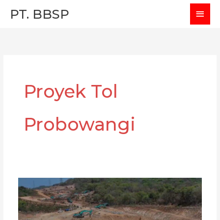
Skip
MAI
PT. BBSP
to
MEN
content
Proyek Tol
Probowangi