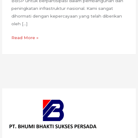
BBSP untuk berpartisipasi dalam pembangunan dan
peningkatan infrastruktur nasional. Kami sangat
dihormati dengan kepercayaan yang telah diberikan
oleh […]
Proyek
Read More »
Tol
probowangi