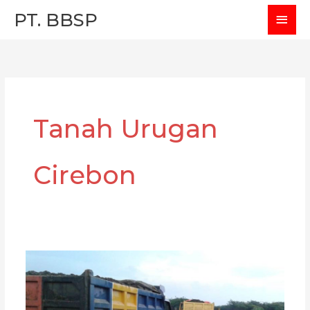
Skip
MAI
PT. BBSP
to
MEN
content
Tanah Urugan
Cirebon