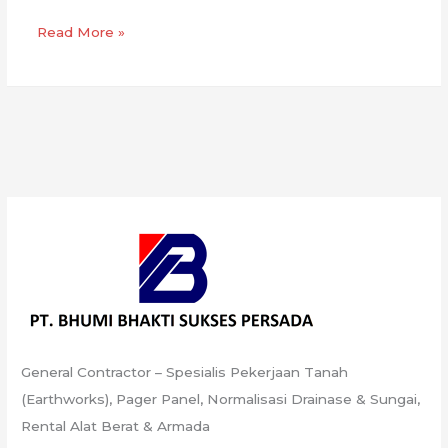
Proyek
Read More »
Akses
Jalan
PLTU
Tanjung
Jati
Cirebon
General Contractor – Spesialis Pekerjaan Tanah
(Earthworks), Pager Panel, Normalisasi Drainase & Sungai,
Rental Alat Berat & Armada