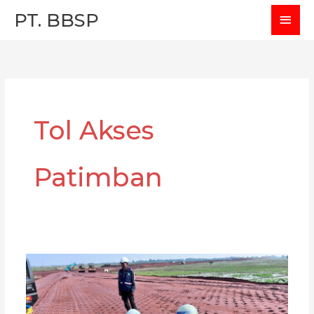
Skip
MAI
PT. BBSP
to
MEN
content
Tol Akses
Patimban