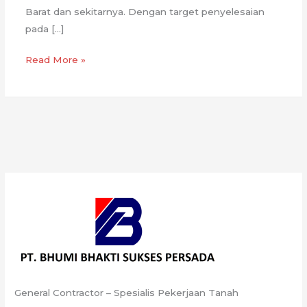
Barat dan sekitarnya. Dengan target penyelesaian
pada […]
Peran
Read More »
PT.
BBSP
dalam
Proyek
Tol
Akses
Patimban
General Contractor – Spesialis Pekerjaan Tanah