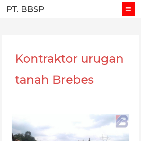
Skip
MAI
PT. BBSP
to
MEN
content
Kontraktor urugan
tanah Brebes