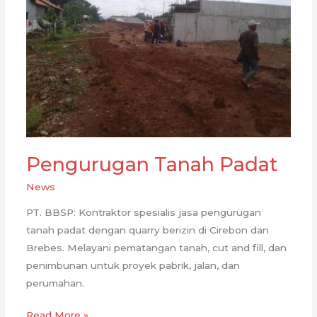
Pengurugan Tanah Padat
News
PT. BBSP: Kontraktor spesialis jasa pengurugan
tanah padat dengan quarry berizin di Cirebon dan
Brebes. Melayani pematangan tanah, cut and fill, dan
penimbunan untuk proyek pabrik, jalan, dan
perumahan.
Pengurugan
Read More »