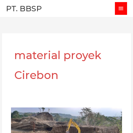
Skip
MAI
PT. BBSP
to
MEN
content
material proyek
Cirebon