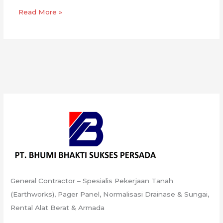
Quarry
Read More »
Berizin
di
Cirebon
General Contractor – Spesialis Pekerjaan Tanah
(Earthworks), Pager Panel, Normalisasi Drainase & Sungai,
Rental Alat Berat & Armada