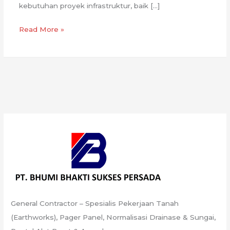
kebutuhan proyek infrastruktur, baik […]
Spesialis
Read More »
Pekerjaan
Tanah
Terpercaya
di
Indonesia
General Contractor – Spesialis Pekerjaan Tanah
(Earthworks), Pager Panel, Normalisasi Drainase & Sungai,