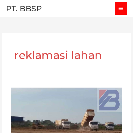
Skip
MAI
PT. BBSP
to
MEN
content
reklamasi lahan