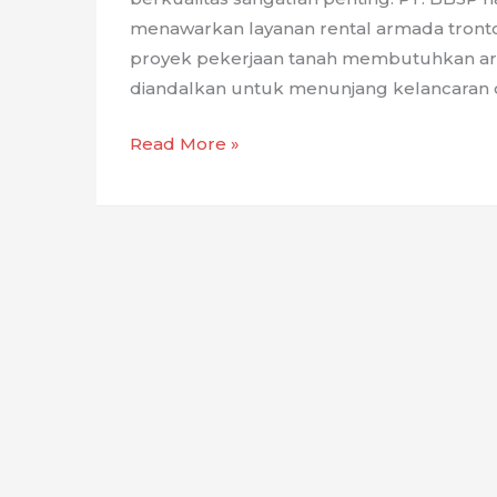
menawarkan layanan rental armada tront
proyek pekerjaan tanah membutuhkan arm
diandalkan untuk menunjang kelancaran op
Rental
Read More »
Armada
Tronton
PT.
BBSP