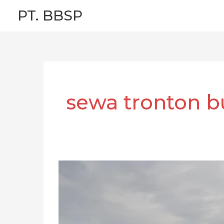
Skip
PT. BBSP
to
content
sewa tronton b