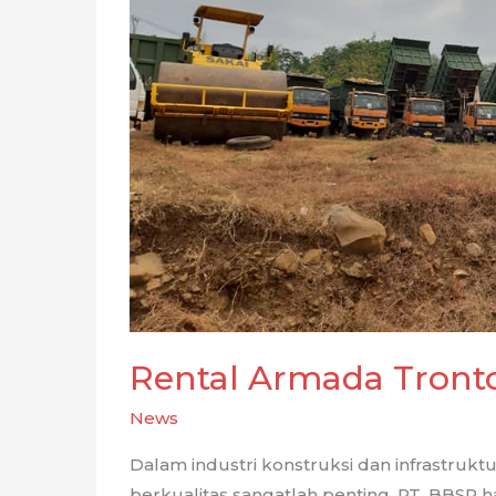
Rental Armada Tront
News
Dalam industri konstruksi dan infrastruk
berkualitas sangatlah penting. PT. BBSP h